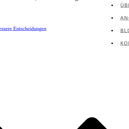
ÜB
AN
essere Entscheidungen
BL
KO